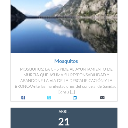
Mosquitos
MOSQUITOS: LA CHS PIDE AL AYUNTAMIENTO DE
MURCIA QUE ASUMA SU RESPONSABILIDAD Y
ABANDONE LA VIA DE LA DESCALIFICACIÓN Y LA
BRONCAAnte las manifestaciones del concejal de Sanidad,
Consu [...]
ABRIL
21