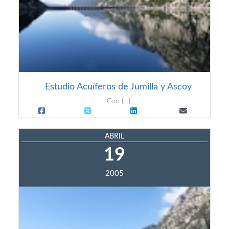
Estudio Acuíferos de Jumilla y Ascoy
Con [...]
ABRIL
19
2005