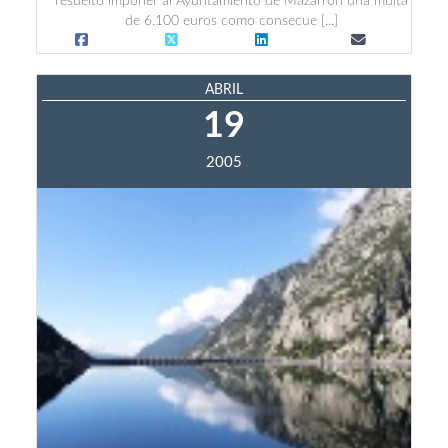
resuelto imponer al Ayuntamiento de Mazarrón una multa
de 6.100 euros como consecue [...]
ABRIL
19
2005