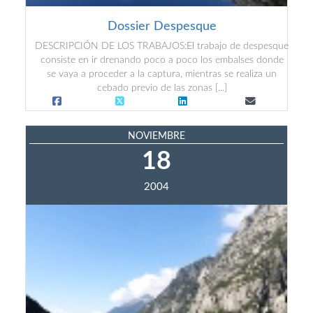
Dossier Despesque
DESCRIPCIÓN DE LOS TRABAJOS:El trabajo de despesque
consiste en ir drenando poco a poco los embalses donde
se vaya a proceder a la captura, mientras se realiza un
cebado previo de las zonas [...]
NOVIEMBRE
18
2004