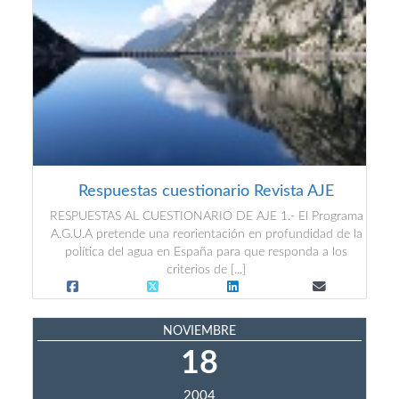
Respuestas cuestionario Revista AJE
RESPUESTAS AL CUESTIONARIO DE AJE 1.- El Programa
A.G.U.A pretende una reorientación en profundidad de la
política del agua en España para que responda a los
criterios de [...]
NOVIEMBRE
18
2004