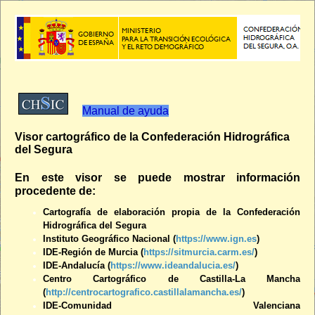
Se
Manual de ayuda
Visor cartográfico de la Confederación Hidrográfica
del Segura
En este visor se puede mostrar información
procedente de:
Cartografía de elaboración propia de la Confederación
Hidrográfica del Segura
Instituto Geográfico Nacional
(
https://www.ign.es
)
IDE-Región de Murcia (
https://sitmurcia.carm.es/
)
IDE-Andalucía (
https://www.ideandalucia.es/
)
Centro Cartográfico de Castilla-La Mancha
(
http://centrocartografico.castillalamancha.es/
)
IDE-Comunidad Valenciana