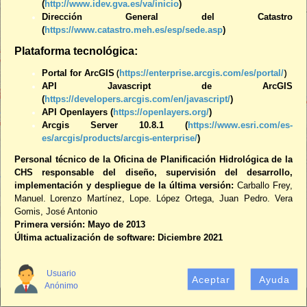
(
http://www.idev.gva.es/va/inicio
)
Dirección General del Catastro
(
https://www.catastro.meh.es/esp/sede.asp
)
Plataforma tecnológica:
Portal for ArcGIS
(
https://enterprise.arcgis.com/es/portal/
)
API Javascript de ArcGIS
(
https://developers.arcgis.com/en/javascript/
)
API Openlayers (
https://openlayers.org/
)
Arcgis Server 10.8.1 (
https://www.esri.com/es-
es/arcgis/products/arcgis-enterprise/
)
+
Personal técnico de la Oficina de Planificación Hidrológica de la
CHS responsable del diseño, supervisión del desarrollo,
–
implementación y despliegue de la última versión:
Carballo Frey,
Manuel.
Lorenzo Martínez, Lope.
López Ortega, Juan Pedro.
Vera
Gomis, José Antonio
Primera versión: Mayo de 2013
Última actualización de software: Diciembre 2021
30km
Usuario
Aceptar
Ayuda
Anónimo