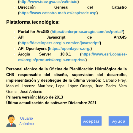
(
http://www.idev.gva.es/va/inicio
)
Dirección General del Catastro
(
https://www.catastro.meh.es/esp/sede.asp
)
Plataforma tecnológica:
Portal for ArcGIS
(
https://enterprise.arcgis.com/es/portal/
)
API Javascript de ArcGIS
(
https://developers.arcgis.com/en/javascript/
)
API Openlayers (
https://openlayers.org/
)
Arcgis Server 10.8.1 (
https://www.esri.com/es-
es/arcgis/products/arcgis-enterprise/
)
+
Personal técnico de la Oficina de Planificación Hidrológica de la
CHS responsable del diseño, supervisión del desarrollo,
–
implementación y despliegue de la última versión:
Carballo Frey,
Manuel.
Lorenzo Martínez, Lope.
López Ortega, Juan Pedro.
Vera
Gomis, José Antonio
Primera versión: Mayo de 2013
Última actualización de software: Diciembre 2021
30km
Usuario
Aceptar
Ayuda
Anónimo