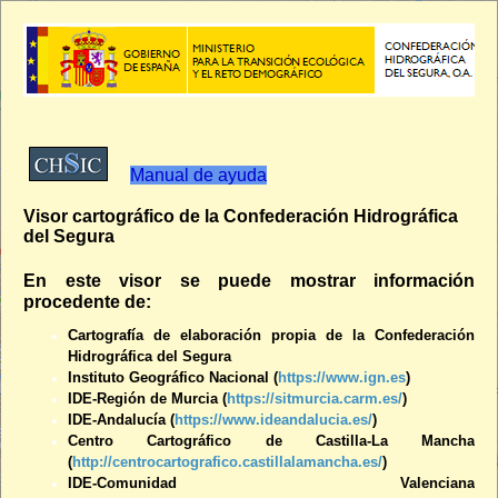
Se
Manual de ayuda
Visor cartográfico de la Confederación Hidrográfica
del Segura
En este visor se puede mostrar información
procedente de:
Cartografía de elaboración propia de la Confederación
Hidrográfica del Segura
Instituto Geográfico Nacional
(
https://www.ign.es
)
IDE-Región de Murcia (
https://sitmurcia.carm.es/
)
IDE-Andalucía (
https://www.ideandalucia.es/
)
Centro Cartográfico de Castilla-La Mancha
(
http://centrocartografico.castillalamancha.es/
)
IDE-Comunidad Valenciana