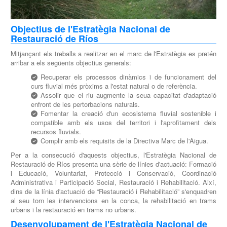
Objectius de l'Estratègia Nacional de
Restauració de Ríos
Mitjançant els treballs a realitzar en el marc de l'Estratègia es pretén
arribar a els següents objectius generals:
Recuperar els processos dinàmics i de funcionament del
curs fluvial més pròxims a l'estat natural o de referència.
Assolir que el riu augmente la seua capacitat d'adaptació
enfront de les pertorbacions naturals.
Fomentar la creació d'un ecosistema fluvial sostenible i
compatible amb els usos del territori i l'aprofitament dels
recursos fluvials.
Complir amb els requisits de la Directiva Marc de l'Aigua.
Per a la consecució d'aquests objectius, l'Estratègia Nacional de
Restauració de Ríos presenta una sèrie de línies d'actuació: Formació
i Educació, Voluntariat, Protecció i Conservació, Coordinació
Administrativa i Participació Social, Restauració i Rehabilitació. Així,
dins de la línia d'actuació de “Restauració i Rehabilitació” s'enquadren
al seu torn les intervencions en la conca, la rehabilitació en trams
urbans i la restauració en trams no urbans.
Desenvolupament de l'Estratègia Nacional de