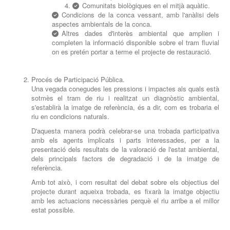
Comunitats biològiques en el mitjà aquàtic.
Condicions de la conca vessant, amb l'anàlisi dels
aspectes ambientals de la conca.
Altres dades d'interès ambiental que amplien i
completen la informació disponible sobre el tram fluvial
on es pretén portar a terme el projecte de restauració.
Procés de Participació Pública.
Una vegada conegudes les pressions i impactes als quals està
sotmès el tram de riu i realitzat un diagnòstic ambiental,
s'establirà la imatge de referència, és a dir, com es trobaria el
riu en condicions naturals.
D'aquesta manera podrà celebrar-se una trobada participativa
amb els agents implicats i parts interessades, per a la
presentació dels resultats de la valoració de l'estat ambiental,
dels principals factors de degradació i de la imatge de
referència.
Amb tot això, i com resultat del debat sobre els objectius del
projecte durant aqueixa trobada, es fixarà la imatge objectiu
amb les actuacions necessàries perquè el riu arribe a el millor
estat possible.