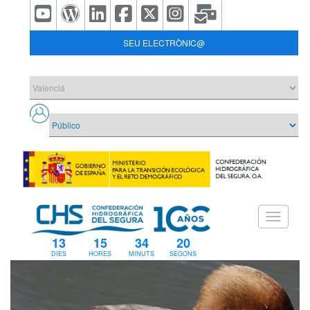
SEU ELECTRÒNIC@
13
15
34
19
DIES
HORES
MINUTS
SEGONS