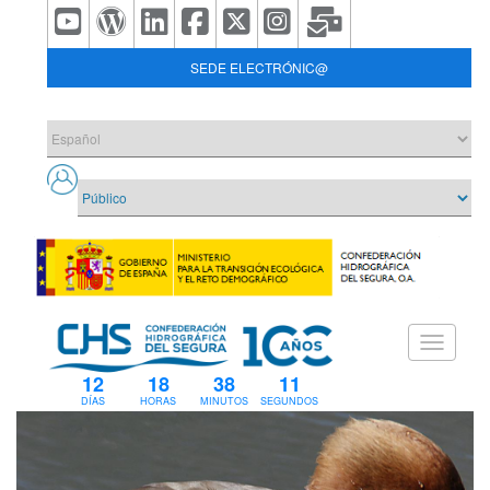
SEDE ELECTRÓNIC@
12
18
38
11
DÍAS
HORAS
MINUTOS
SEGUNDOS