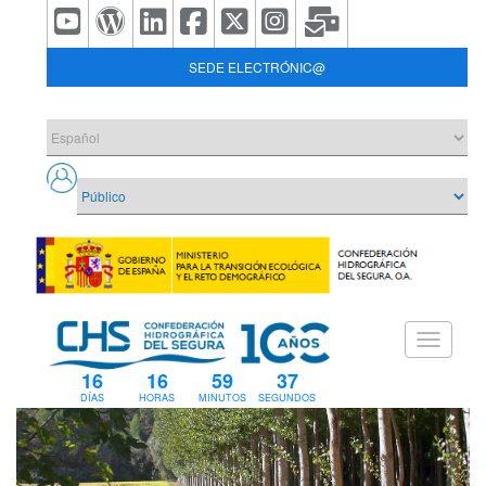
SEDE ELECTRÓNIC@
16
16
59
37
DÍAS
HORAS
MINUTOS
SEGUNDOS