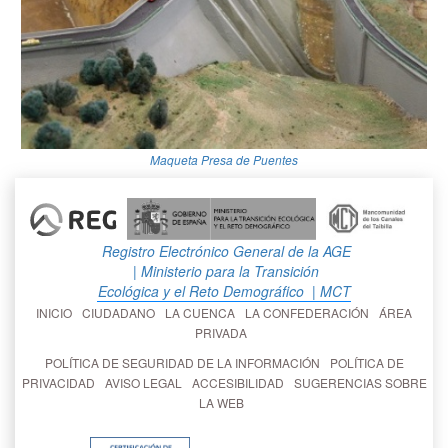
Maqueta Presa de Puentes
Registro Electrónico General de la AGE
| Ministerio para la Transición
Ecológica y el Reto Demográfico
| MCT
INICIO
CIUDADANO
LA CUENCA
LA CONFEDERACIÓN
ÁREA
PRIVADA
POLÍTICA DE SEGURIDAD DE LA INFORMACIÓN
POLÍTICA DE
PRIVACIDAD
AVISO LEGAL
ACCESIBILIDAD
SUGERENCIAS SOBRE
LA WEB