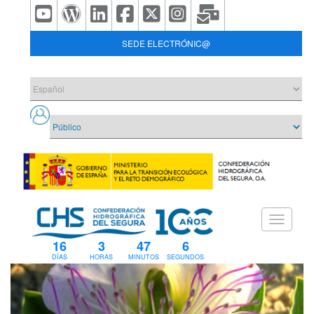
SEDE ELECTRÓNIC@
16
3
47
5
DÍAS
HORAS
MINUTOS
SEGUNDOS