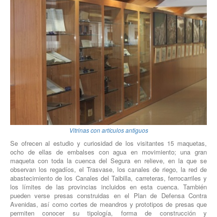
Vitrinas con artículos antiguos
Se ofrecen al estudio y curiosidad de los visitantes 15 maquetas,
ocho de ellas de embalses con agua en movimiento; una gran
maqueta con toda la cuenca del Segura en relieve, en la que se
observan los regadíos, el Trasvase, los canales de riego, la red de
abastecimiento de los Canales del Taibilla, carreteras, ferrocarriles y
los límites de las provincias incluidos en esta cuenca. También
pueden verse presas construidas en el Plan de Defensa Contra
Avenidas, así como cortes de meandros y prototipos de presas que
permiten conocer su tipología, forma de construcción y