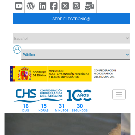
SEDE ELECTRÓNIC@
16
15
31
29
DÍAS
HORAS
MINUTOS
SEGUNDOS
Previous
Next