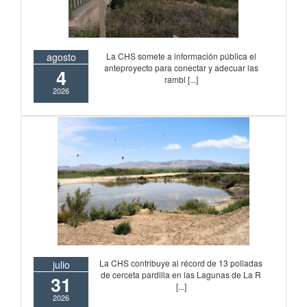
La CHS somete a información pública el
agosto
anteproyecto para conectar y adecuar las
4
rambl [...]
2026
La CHS contribuye al récord de 13 polladas
julio
de cerceta pardilla en las Lagunas de La R
31
[...]
2026