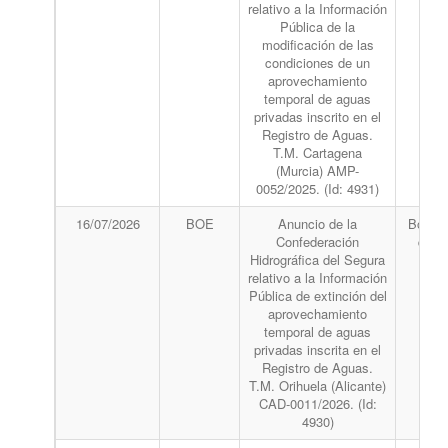
relativo a la Información
Pública de la
modificación de las
condiciones de un
aprovechamiento
temporal de aguas
privadas inscrito en el
Registro de Aguas.
T.M. Cartagena
(Murcia) AMP-
0052/2025. (Id: 4931)
16/07/2026
BOE
Anuncio de la
Boletín
Confederación
del 
Hidrográfica del Segura
relativo a la Información
Pública de extinción del
aprovechamiento
temporal de aguas
privadas inscrita en el
Registro de Aguas.
T.M. Orihuela (Alicante)
CAD-0011/2026. (Id:
4930)