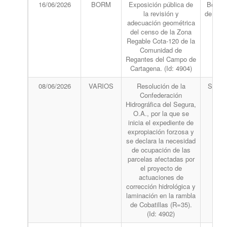
16/06/2026
BORM
Exposición pública de
Boletín
la revisión y
de la R
adecuación geométrica
Mu
del censo de la Zona
Regable Cota-120 de la
Comunidad de
Regantes del Campo de
Cartagena. (Id: 4904)
08/06/2026
VARIOS
Resolución de la
Se pub
Confederación
va
Hidrográfica del Segura,
bole
O.A., por la que se
inicia el expediente de
expropiación forzosa y
se declara la necesidad
de ocupación de las
parcelas afectadas por
el proyecto de
actuaciones de
corrección hidrológica y
laminación en la rambla
de Cobatillas (R=35).
(Id: 4902)