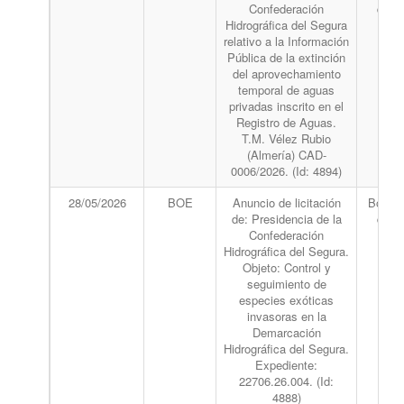
Confederación
del 
Hidrográfica del Segura
relativo a la Información
Pública de la extinción
del aprovechamiento
temporal de aguas
privadas inscrito en el
Registro de Aguas.
T.M. Vélez Rubio
(Almería) CAD-
0006/2026. (Id: 4894)
28/05/2026
BOE
Anuncio de licitación
Boletín
de: Presidencia de la
del 
Confederación
Hidrográfica del Segura.
Objeto: Control y
seguimiento de
especies exóticas
invasoras en la
Demarcación
Hidrográfica del Segura.
Expediente:
22706.26.004. (Id:
4888)