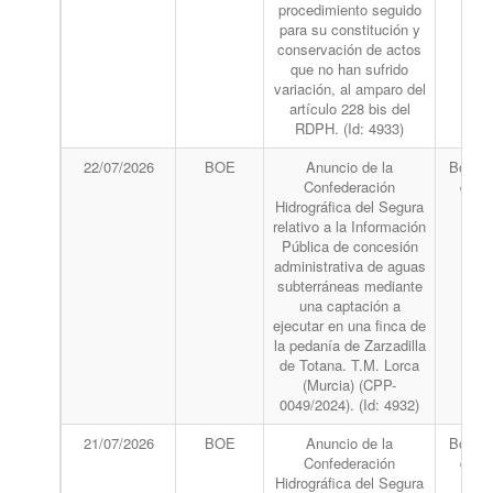
procedimiento seguido
para su constitución y
conservación de actos
que no han sufrido
variación, al amparo del
artículo 228 bis del
RDPH. (Id: 4933)
22/07/2026
BOE
Anuncio de la
Boletín
Confederación
del 
Hidrográfica del Segura
relativo a la Información
Pública de concesión
administrativa de aguas
subterráneas mediante
una captación a
ejecutar en una finca de
la pedanía de Zarzadilla
de Totana. T.M. Lorca
(Murcia) (CPP-
0049/2024). (Id: 4932)
21/07/2026
BOE
Anuncio de la
Boletín
Confederación
del 
Hidrográfica del Segura