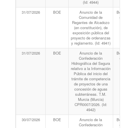
(Id: 4944)
31/07/2026
BOE
Anuncio de la
Boletín
Comunidad de
del 
Regantes de Alcadozo
(en constitución), de
exposición pública del
proyecto de ordenanzas
y reglamento. (Id: 4941)
31/07/2026
BOE
Anuncio de la
Boletín
Confederación
del 
Hidrográfica del Segura
relativo a la Información
Pública del inicio del
trámite de competencia
de proyectos de una
concesión de aguas
subterráneas. T.M.
Murcia (Murcia)
CPR0007/2026. (Id:
4942)
30/07/2026
BOE
Anuncio de la
Boletín
Confederación
del 