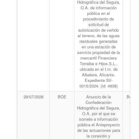
Hidrográfica del Segura,
O.A. de información
pública en el
procedimiento de
solicitud de
autorización de vertido
al terreno, de las aguas
residuales generadas
en una estación de
servicio propiedad de la
mercantil Financiera
Torralba e Hijos,S.L.,
ubicada en el t.m. de
Albatera, Alicante.
Expediente SV-
0015/2024. (Id: 4938)
29/07/2026
BOE
Anuncio de la
Boletín
Confederación
del 
Hidrográfica del Segura,
O.A. por el que se
somete a información
pública el Anteproyecto
de las actuaciones para
la conexión y