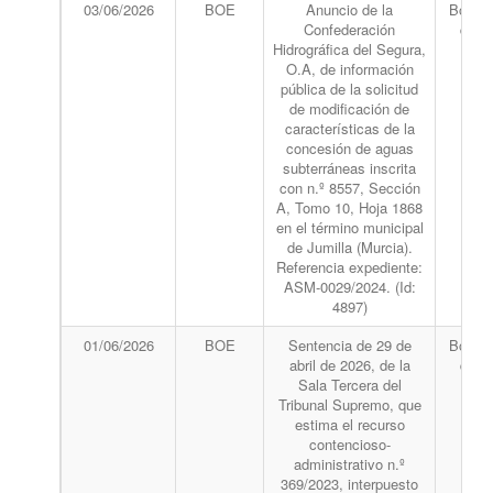
03/06/2026
BOE
Anuncio de la
Boletín
Confederación
del 
Hidrográfica del Segura,
O.A, de información
pública de la solicitud
de modificación de
características de la
concesión de aguas
subterráneas inscrita
con n.º 8557, Sección
A, Tomo 10, Hoja 1868
en el término municipal
de Jumilla (Murcia).
Referencia expediente:
ASM-0029/2024. (Id:
4897)
01/06/2026
BOE
Sentencia de 29 de
Boletín
abril de 2026, de la
del 
Sala Tercera del
Tribunal Supremo, que
estima el recurso
contencioso-
administrativo n.º
369/2023, interpuesto