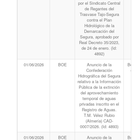
por el Sindicato Central
de Regantes del
Trasvase Tajo-Segura
contra el Plan
Hidrológico de la
Demarcación del
Segura, aprobado por
Real Decreto 35/2023,
de 24 de enero. (Id:
4892)
01/06/2026
BOE
Anuncio de la
Boletín
Confederación
del 
Hidrográfica del Segura
relativo a la Información
Pública de la extinción
del aprovechamiento
temporal de aguas
privadas inscrito en el
Registro de Aguas.
T.M. Vélez Rubio
(Almería) CAD-
0007/2026. (Id: 4893)
01/06/2026
BOE
Anuncio de la
Boletín