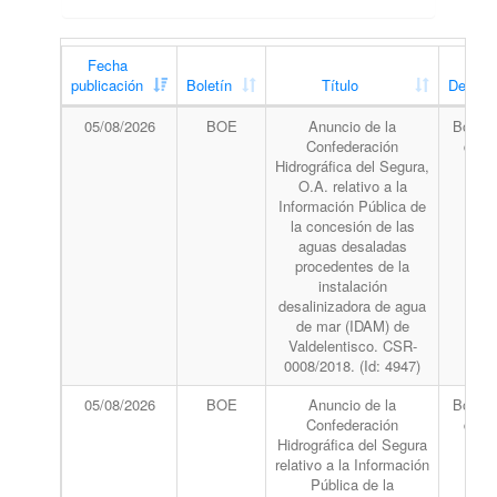
Fecha
publicación
Boletín
Título
Descrip
05/08/2026
BOE
Anuncio de la
Boletín
Confederación
del 
Hidrográfica del Segura,
O.A. relativo a la
Información Pública de
la concesión de las
aguas desaladas
procedentes de la
instalación
desalinizadora de agua
de mar (IDAM) de
Valdelentisco. CSR-
0008/2018. (Id: 4947)
05/08/2026
BOE
Anuncio de la
Boletín
Confederación
del 
Hidrográfica del Segura
relativo a la Información
Pública de la