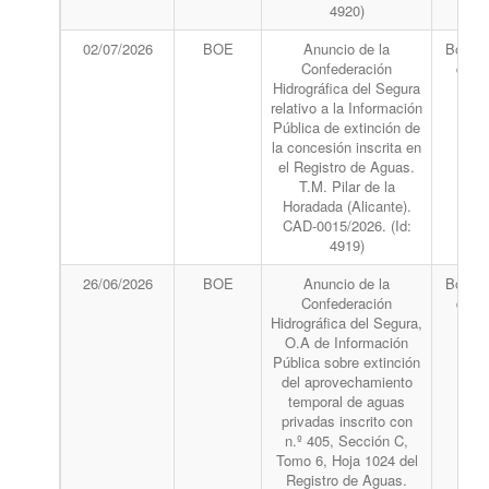
4920)
02/07/2026
BOE
Anuncio de la
Boletín
Confederación
del 
Hidrográfica del Segura
relativo a la Información
Pública de extinción de
la concesión inscrita en
el Registro de Aguas.
T.M. Pilar de la
Horadada (Alicante).
CAD-0015/2026. (Id:
4919)
26/06/2026
BOE
Anuncio de la
Boletín
Confederación
del 
Hidrográfica del Segura,
O.A de Información
Pública sobre extinción
del aprovechamiento
temporal de aguas
privadas inscrito con
n.º 405, Sección C,
Tomo 6, Hoja 1024 del
Registro de Aguas.