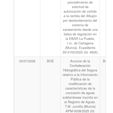
procedimiento de
solicitud de
autorización de vertido
a la rambla del Albujón
por desbordamiento del
sistema de
saneamiento desde una
balsa de regulación en
la EBAR La Puebla,
t.m. de Cartagena
(Murcia). Expediente
SV-0153/2023 (Id: 4926)
03/07/2026
BOE
Anuncio de la
Boletín
Confederación
del 
Hidrográfica del Segura
relativo a la Información
Pública de la
modificación de
características de la
concesión de aguas
subterráneas inscrita en
el Registro de Aguas.
T.M. Jumilla (Murcia)
APM-0038/2025 (Id: