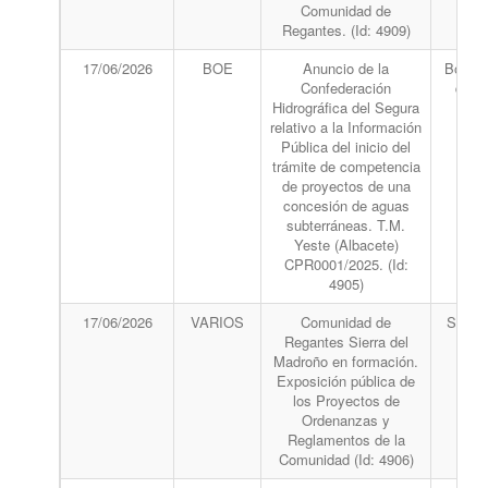
Comunidad de
Regantes. (Id: 4909)
17/06/2026
BOE
Anuncio de la
Boletín
Confederación
del 
Hidrográfica del Segura
relativo a la Información
Pública del inicio del
trámite de competencia
de proyectos de una
concesión de aguas
subterráneas. T.M.
Yeste (Albacete)
CPR0001/2025. (Id:
4905)
17/06/2026
VARIOS
Comunidad de
Se pub
Regantes Sierra del
va
Madroño en formación.
bole
Exposición pública de
los Proyectos de
Ordenanzas y
Reglamentos de la
Comunidad (Id: 4906)