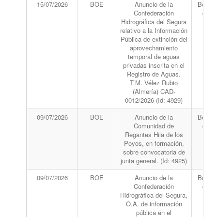
15/07/2026
BOE
Anuncio de la
Boletín
Confederación
del 
Hidrográfica del Segura
relativo a la Información
Pública de extinción del
aprovechamiento
temporal de aguas
privadas inscrita en el
Registro de Aguas.
T.M. Vélez Rubio
(Almería) CAD-
0012/2026 (Id: 4929)
09/07/2026
BOE
Anuncio de la
Boletín
Comunidad de
del 
Regantes Hila de los
Poyos, en formación,
sobre convocatoria de
junta general. (Id: 4925)
09/07/2026
BOE
Anuncio de la
Boletín
Confederación
del 
Hidrográfica del Segura,
O.A. de información
pública en el