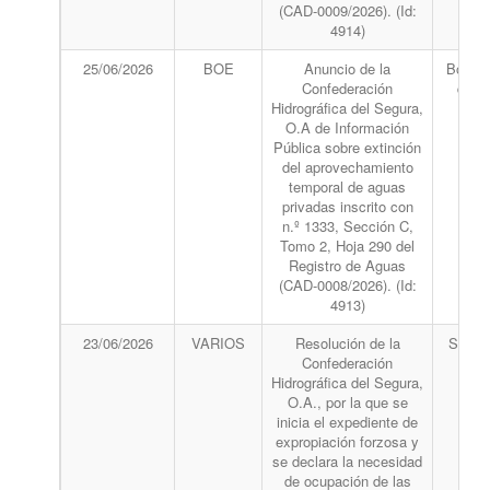
(CAD-0009/2026). (Id:
4914)
25/06/2026
BOE
Anuncio de la
Boletín
Confederación
del 
Hidrográfica del Segura,
O.A de Información
Pública sobre extinción
del aprovechamiento
temporal de aguas
privadas inscrito con
n.º 1333, Sección C,
Tomo 2, Hoja 290 del
Registro de Aguas
(CAD-0008/2026). (Id:
4913)
23/06/2026
VARIOS
Resolución de la
Se pub
Confederación
va
Hidrográfica del Segura,
bole
O.A., por la que se
inicia el expediente de
expropiación forzosa y
se declara la necesidad
de ocupación de las