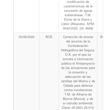
modificación de
características de la
concesión de aguas
subterráneas. T.M.
Elche de la Sierra y
Liétor (Albacete). APM-
0042/2023. (Id: 4948)
03/08/2026
BOE
Corrección de errores
Boletín
del anuncio de la
del 
Confederación
Hidrográfica del Segura,
O.A. por el que se
somete a información
pública el Anteproyecto
de las actuaciones para
la conexión y
adecuación de las
ramblas del Molino y de
Celada para defensa
contra inundaciones
T.M. de Alhama de
Murcia (Murcia). y de
su estudio ambiental.
Clave: 05.0001.23.013.