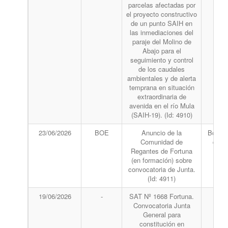
parcelas afectadas por
el proyecto constructivo
de un punto SAIH en
las inmediaciones del
paraje del Molino de
Abajo para el
seguimiento y control
de los caudales
ambientales y de alerta
temprana en situación
extraordinaria de
avenida en el río Mula
(SAIH-19). (Id: 4910)
23/06/2026
BOE
Anuncio de la
Boletín
Comunidad de
del 
Regantes de Fortuna
(en formación) sobre
convocatoria de Junta.
(Id: 4911)
19/06/2026
-
SAT Nº 1668 Fortuna.
Convocatoria Junta
General para
constitución en