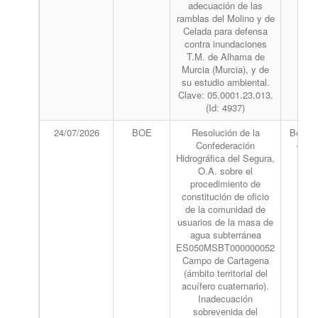
adecuación de las
ramblas del Molino y de
Celada para defensa
contra inundaciones
T.M. de Alhama de
Murcia (Murcia), y de
su estudio ambiental.
Clave: 05.0001.23.013.
(Id: 4937)
24/07/2026
BOE
Resolución de la
Boletín
Confederación
del 
Hidrográfica del Segura,
O.A. sobre el
procedimiento de
constitución de oficio
de la comunidad de
usuarios de la masa de
agua subterránea
ES050MSBT000000052
Campo de Cartagena
(ámbito territorial del
acuífero cuaternario).
Inadecuación
sobrevenida del