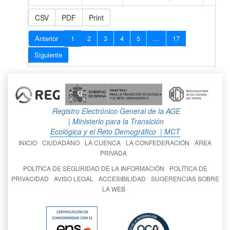
CSV
PDF
Print
Anterior
1
2
3
4
5
…
17
Siguiente
Registro Electrónico General de la AGE
| Ministerio para la Transición
Ecológica y el Reto Demográfico
| MCT
INICIO
CIUDADANO
LA CUENCA
LA CONFEDERACIÓN
ÁREA
PRIVADA
POLÍTICA DE SEGURIDAD DE LA INFORMACIÓN
POLÍTICA DE
PRIVACIDAD
AVISO LEGAL
ACCESIBILIDAD
SUGERENCIAS SOBRE
LA WEB