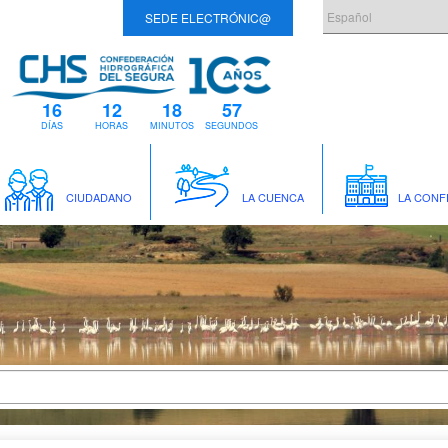
SEDE ELECTRÓNIC@
16
12
18
57
DÍAS
HORAS
MINUTOS
SEGUNDOS
CIUDADANO
LA CUENCA
LA CONF