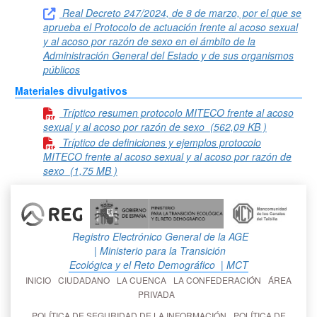
Real Decreto 247/2024, de 8 de marzo, por el que se
aprueba el Protocolo de actuación frente al acoso sexual
y al acoso por razón de sexo en el ámbito de la
Administración General del Estado y de sus organismos
públicos
Materiales divulgativos
Tríptico resumen protocolo MITECO frente al acoso
sexual y al acoso por razón de sexo
(562,09 KB )
Tríptico de definiciones y ejemplos protocolo
MITECO frente al acoso sexual y al acoso por razón de
sexo
(1,75 MB )
Registro Electrónico General de la AGE
| Ministerio para la Transición
Ecológica y el Reto Demográfico
| MCT
INICIO
CIUDADANO
LA CUENCA
LA CONFEDERACIÓN
ÁREA
PRIVADA
POLÍTICA DE SEGURIDAD DE LA INFORMACIÓN
POLÍTICA DE