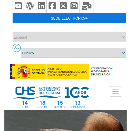
SEDE ELECTRÓNIC@
14
18
15
13
DÍAS
HORAS
MINUTOS
SEGUNDOS