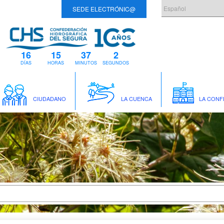
SEDE ELECTRÓNIC@
16
15
37
2
DÍAS
HORAS
MINUTOS
SEGUNDOS
CIUDADANO
LA CUENCA
LA CONF