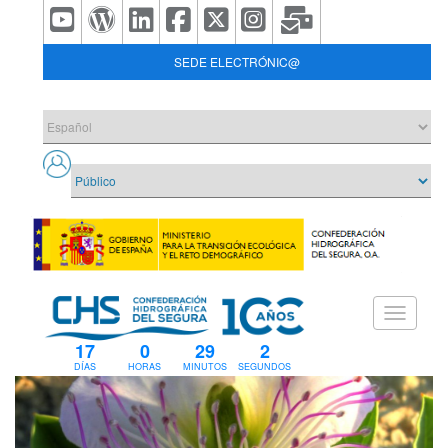
SEDE ELECTRÓNIC@
17
0
29
2
DÍAS
HORAS
MINUTOS
SEGUNDOS