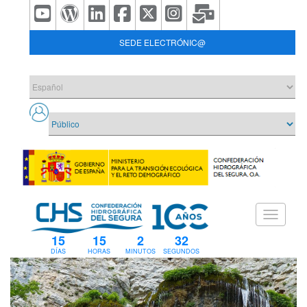
SEDE ELECTRÓNIC@
15
15
2
32
DÍAS
HORAS
MINUTOS
SEGUNDOS