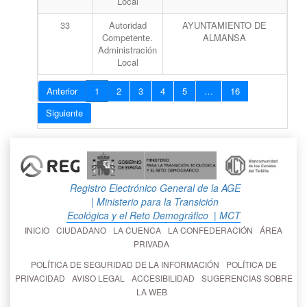
Local
33
Autoridad
AYUNTAMIENTO DE
Competente.
ALMANSA
Administración
Local
Anterior
1
2
3
4
5
…
16
Siguiente
Registro Electrónico General de la AGE
| Ministerio para la Transición
Ecológica y el Reto Demográfico
| MCT
INICIO
CIUDADANO
LA CUENCA
LA CONFEDERACIÓN
ÁREA
PRIVADA
POLÍTICA DE SEGURIDAD DE LA INFORMACIÓN
POLÍTICA DE
PRIVACIDAD
AVISO LEGAL
ACCESIBILIDAD
SUGERENCIAS SOBRE
LA WEB