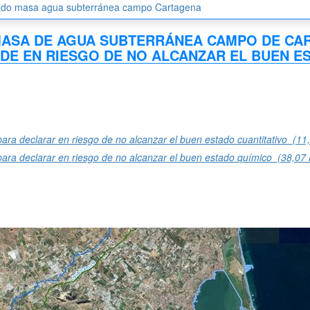
tado masa agua subterránea campo Cartagena
MASA DE AGUA SUBTERRÁNEA CAMPO DE CAR
DE EN RIESGO DE NO ALCANZAR EL BUEN ES
ra declarar en riesgo de no alcanzar el buen estado cuantitativo
(11
ara declarar en riesgo de no alcanzar el buen estado químico
(38,07 