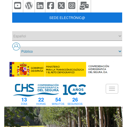
SEDE ELECTRÓNIC@
13
22
54
26
DÍAS
HORAS
MINUTOS
SEGUNDOS