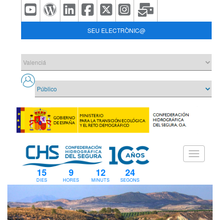
SEU ELECTRÒNIC@
15
9
12
24
DIES
HORES
MINUTS
SEGONS