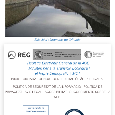
Estació d'aforaments de Orihuela
Registre Electrònic General de la AGE
| Ministeri per a la Transició Ecològica i
el Repte Demogràfic
| MCT
INICIO
CIUTADÀ
CONCA
CONFEDERACIÓ
ÁREA PRIVADA
POLITICA DE SEGURETAT DE LA INFORMACIÓ
POLÍTICA DE
PRIVACITAT
AVÍS LEGAL
ACCESIBILITAT
SUGGERIMENTS SOBRE LA
WEB