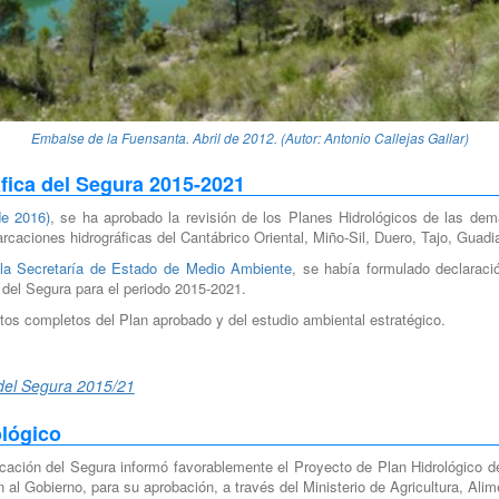
Embalse de la Fuensanta. Abril de 2012. (Autor: Antonio Callejas Gallar)
fica del Segura 2015-2021
de 2016)
, se ha aprobado la revisión de los Planes Hidrológicos de las dema
arcaciones hidrográficas del Cantábrico Oriental, Miño-Sil, Duero, Tajo, Guadi
 la Secretaría de Estado de Medio Ambiente
, se había formulado declaraci
del Segura para el periodo 2015-2021.
os completos del Plan aprobado y del estudio ambiental estratégico.
 del Segura 2015/21
ológico
ación del Segura informó favorablemente el Proyecto de Plan Hidrológico d
l Gobierno, para su aprobación, a través del Ministerio de Agricultura, Ali