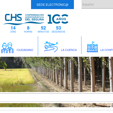
SEDE ELECTRÓNIC@
14
8
52
52
DÍAS
HORAS
MINUTOS
SEGUNDOS
CIUDADANO
LA CUENCA
LA CONF