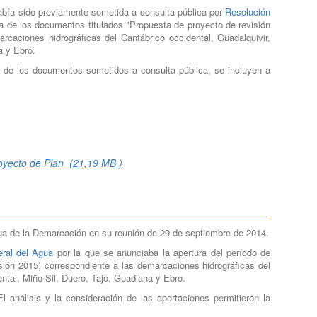
abía sido previamente sometida a consulta pública por
Resolución
ca de los documentos titulados "Propuesta de proyecto de revisión
caciones hidrográficas del Cantábrico occidental, Guadalquivir,
a y Ebro.
a de los documentos sometidos a consulta pública, se incluyen a
royecto de Plan
(21,19 MB )
ua de la Demarcación en su reunión de 29 de septiembre de 2014.
eral del Agua
por la que se anunciaba la apertura del período de
sión 2015) correspondiente a las demarcaciones hidrográficas del
ental, Miño-Sil, Duero, Tajo, Guadiana y Ebro.
l análisis y la consideración de las aportaciones permitieron la