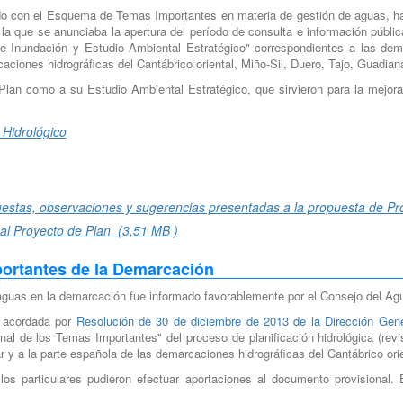
rdo con el Esquema de Temas Importantes en materia de gestión de aguas, h
la que se anunciaba la apertura del período de consulta e información públi
e Inundación y Estudio Ambiental Estratégico" correspondientes a las demar
aciones hidrográficas del Cantábrico oriental, Miño-Sil, Duero, Tajo, Guadian
 Plan como a su Estudio Ambiental Estratégico, que sirvieron para la mejor
 Hidrológico
estas, observaciones y sugerencias presentadas a la propuesta de P
 al Proyecto de Plan
(3,51 MB )
ortantes de la Demarcación
guas en la demarcación fue informado favorablemente por el Consejo del Ag
a acordada por
Resolución de 30 de diciembre de 2013 de la Dirección Gen
al de los Temas Importantes" del proceso de planificación hidrológica (revi
r y a la parte española de las demarcaciones hidrográficas del Cantábrico ori
los particulares pudieron efectuar aportaciones al documento provisional. E