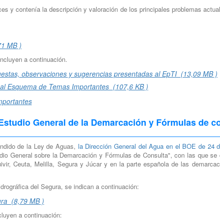
aces y contenía la descripción y valoración de los principales problemas actua
71 MB )
ncluyen a continuación.
estas, observaciones y sugerencias presentadas al EpTI
(13,09 MB )
n al Esquema de Temas Importantes
(107,6 KB )
mportantes
Estudio General de la Demarcación y Fórmulas de co
fundido de la Ley de Aguas,
la Dirección General del Agua en el BOE de 24 d
io General sobre la Demarcación y Fórmulas de Consulta", con las que se dio
vir, Ceuta, Melilla, Segura y Júcar y en la parte española de las demarcacio
rográfica del Segura, se indican a continuación:
gura
(8,79 MB )
cluyen a continuación: