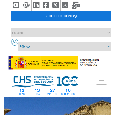
SEDE ELECTRÓNIC@
13
13
27
9
DÍAS
HORAS
MINUTOS
SEGUNDOS