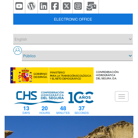
ELECTRONIC OFFICE
13
20
48
37
DAYS
HOURS
MINUTES
SECONDS