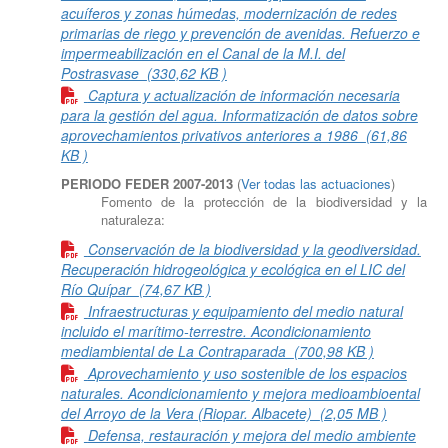
acuíferos y zonas húmedas, modernización de redes
primarias de riego y prevención de avenidas. Refuerzo e
impermeabilización en el Canal de la M.I. del
Postrasvase
(330,62 KB )
Captura y actualización de información necesaria
para la gestión del agua. Informatización de datos sobre
aprovechamientos privativos anteriores a 1986
(61,86
KB )
PERIODO FEDER 2007-2013
(
Ver todas las actuaciones
)
Fomento de la protección de la biodiversidad y la
naturaleza:
Conservación de la biodiversidad y la geodiversidad.
Recuperación hidrogeológica y ecológica en el LIC del
Río Quípar
(74,67 KB )
Infraestructuras y equipamiento del medio natural
incluido el marítimo-terrestre. Acondicionamiento
mediambiental de La Contraparada
(700,98 KB )
Aprovechamiento y uso sostenible de los espacios
naturales. Acondicionamiento y mejora medioambioental
del Arroyo de la Vera (Riopar. Albacete)
(2,05 MB )
Defensa, restauración y mejora del medio ambiente