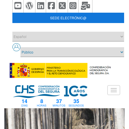
SEDE ELECTRÓNIC@
14
8
37
35
DÍAS
HORAS
MINUTOS
SEGUNDOS