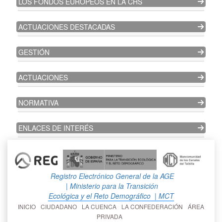
LOS FONDOS EUROPEOS EN LA CHS
ACTUACIONES DESTACADAS
GESTIÓN
ACTUACIONES
NORMATIVA
ENLACES DE INTERÉS
Registro Electrónico General de la AGE
| Ministerio para la Transición
Ecológica y el Reto Demográfico
| MCT
INICIO
CIUDADANO
LA CUENCA
LA CONFEDERACIÓN
ÁREA
PRIVADA