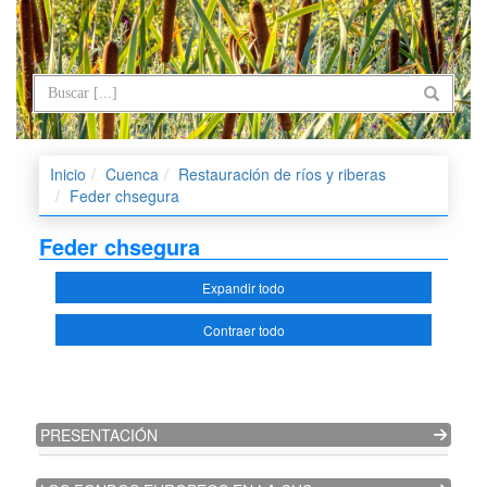
Inicio
Cuenca
Restauración de ríos y riberas
Feder chsegura
Feder chsegura
Expandir todo
Contraer todo
PRESENTACIÓN