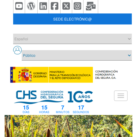
SEDE ELECTRÓNIC@
15
15
7
17
DÍAS
HORAS
MINUTOS
SEGUNDOS